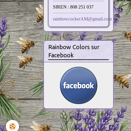
SIREN : 808 251 037
rainbowcockerAM@gmail.com
Rainbow Colors sur
Facebook