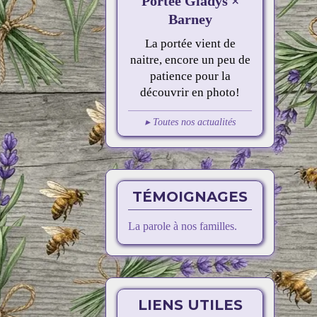
Portée Gladys ×
Barney
La portée vient de
naitre, encore un peu de
patience pour la
découvrir en photo!
▸ Toutes nos actualités
TÉMOIGNAGES
La parole à nos familles.
LIENS UTILES