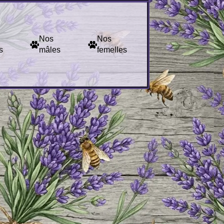
Nos
Nos
s
mâles
femelles