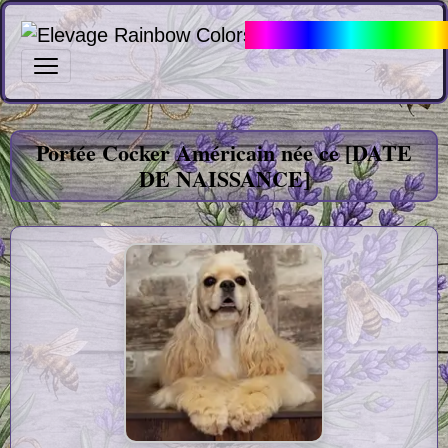
Elevage Rainbow Col
Portée Cocker Américain V
Portée Cocker Américain née ce [DATE
DE NAISSANCE]