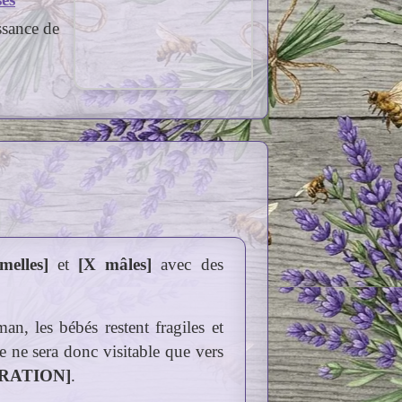
nts de la portée
ssance de
melles]
et
[X mâles]
avec des
n, les bébés restent fragiles et
e ne sera donc visitable que vers
ÉRATION]
.