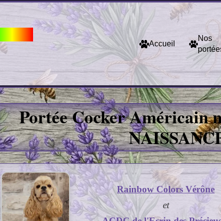
 Colors
Nos
Accueil
portée
Portée Cocker Améri
Portée Cocker Américain 
NAISSANC
Rainbow Colors Vérône
et
ACDC de l'Ecrin des Précieus