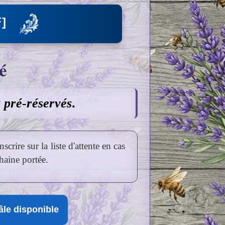
]
é
t pré-réservés.
crire sur la liste d'attente en cas
haine portée.
âle disponible