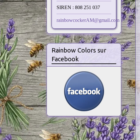
SIREN : 808 251 037
rainbowcockerAM@gmail.com
Rainbow Colors sur
Facebook