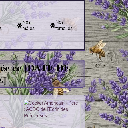
Nos
Nos
s
mâles
femelles
cain Rainbow Color
née ce [DATE DE
E]
es