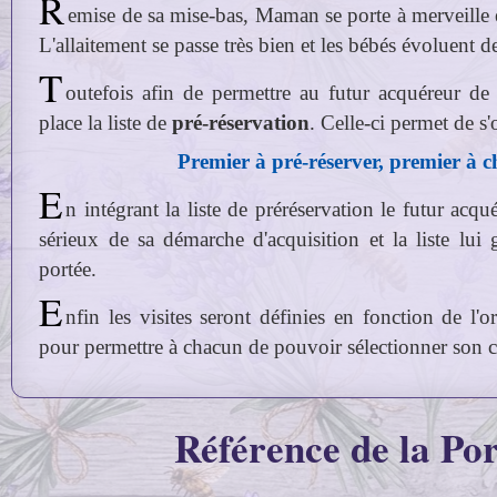
R
emise de sa mise-bas, Maman se porte à merveille e
L'allaitement se passe très bien et les bébés évoluent d
T
outefois afin de permettre au futur acquéreur de
place la liste de
pré-réservation
. Celle‑ci permet de s
Premier à pré‑réserver, premier à ch
E
n intégrant la liste de préréservation le futur acq
sérieux de sa démarche d'acquisition et la liste lui 
portée.
E
nfin les visites seront définies en fonction de l'o
pour permettre à chacun de pouvoir sélectionner son c
Référence de la Po