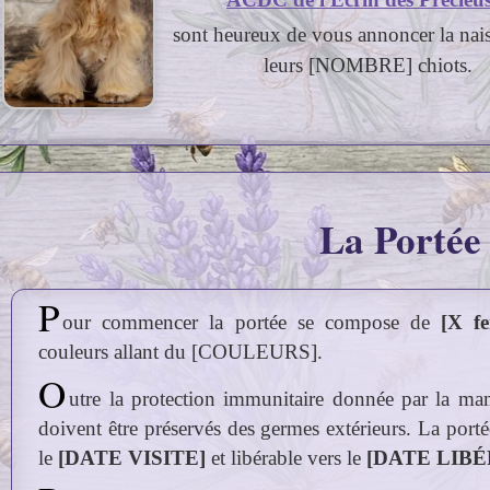
Les pare
sont heureux de vous annoncer la nai
leurs [NOMBRE] chiots.
La Portée
P
our commencer la portée se compose de
[X fe
couleurs allant du [COULEURS].
O
utre la protection immunitaire donnée par la mama
doivent être préservés des germes extérieurs. La porté
le
[DATE VISITE]
et libérable vers le
[DATE LIB