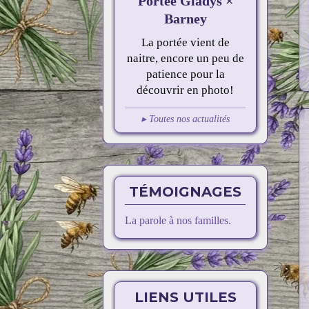
Portée Gladys ×
Barney
La portée vient de
naitre, encore un peu de
patience pour la
découvrir en photo!
▸ Toutes nos actualités
TÉMOIGNAGES
La parole à nos familles.
LIENS UTILES