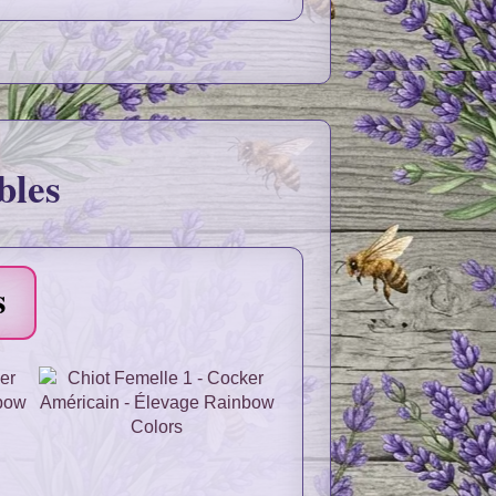
bles
s