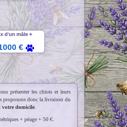
✦
ix d'un mâle
1000 €
us présenter les chiots et leurs
s proposons donc la livraison du
à votre domicile
.
lométriques + péage + 50 €.