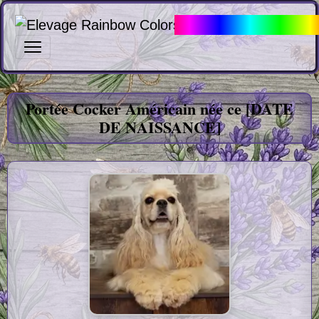
Elevage Rainbow Col
Portée Cocker Américain V
Portée Cocker Américain née ce [DATE
DE NAISSANCE]