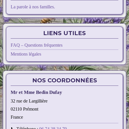
La parole à nos familles.
LIENS UTILES
FAQ – Questions fréquentes
Mentions légales
NOS COORDONNÉES
Mr et Mme Bedin Dufay
32 rue de Largillière
02110 Prémont
France
📞 Téléphone :
06 74 38 34 79