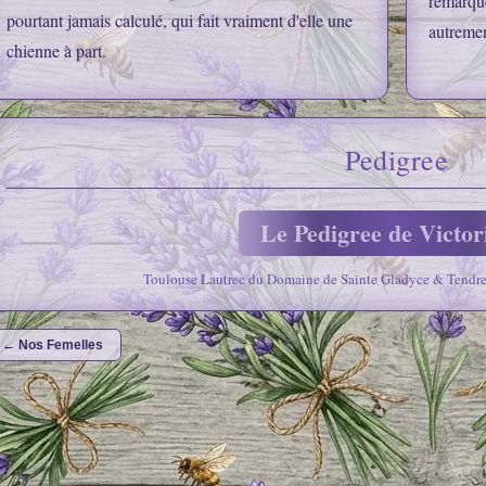
remarque
pourtant jamais calculé, qui fait vraiment d'elle une
autremen
chienne à part.
Pedigree
Le Pedigree de Victo
Toulouse Lautrec du Domaine de Sainte Gladyce & Tendress
← Nos Femelles