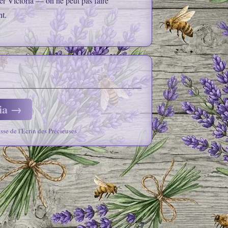
r Victoria — on ne peut pas faire
t.
ria →
e de l'Ecrin des Précieuses