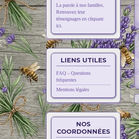
La parole à nos familles.
Retrouvez leur
témoignages en cliquant
ici.
LIENS UTILES
FAQ – Questions
fréquentes
Mentions légales
NOS
COORDONNÉES