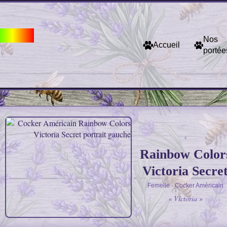
 Colors
Nos
Accueil
portée
Victoria – Rainbow 
♀
Rainbow Color
Victoria Secre
Femelle · Cocker Américain
« Victoria »