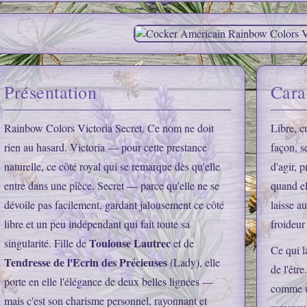
Présentation
Cara
Rainbow Colors Victoria Secret. Ce nom ne doit
Libre, c
rien au hasard. Victoria — pour cette prestance
façon, s
naturelle, ce côté royal qui se remarque dès qu'elle
d'agir, 
entre dans une pièce. Secret — parce qu'elle ne se
quand el
dévoile pas facilement, gardant jalousement ce côté
laisse a
libre et un peu indépendant qui fait toute sa
froideur
Toulouse Lautrec
singularité. Fille de
et de
Ce qui la
Tendresse de l'Ecrin des Précieuses
(Lady), elle
de l'êtr
porte en elle l'élégance de deux belles lignées —
comme u
mais c'est son charisme personnel, rayonnant et