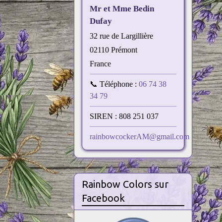
Mr et Mme Bedin
Dufay
32 rue de Largillière
02110 Prémont
France
📞 Téléphone :
06 74 38
34 79
SIREN : 808 251 037
rainbowcockerAM@gmail.com
Rainbow Colors sur
Facebook