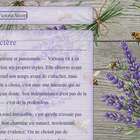
ctère
urieuse et passionnée — Victoria vit à sa
elon ses propres règles. Elle observe avant
prend son temps avant de s'attacher, mais
le a choisi, c'est avec une intensité qui ne
ucun doute. Son indépendance n'est pas de la
 — c'est de la profondeur.
 rend irrésistible, c'est qu'elle n'essaie pas
e. Son charisme est naturel, involontaire,
ne évidence. On ne choisit pas de