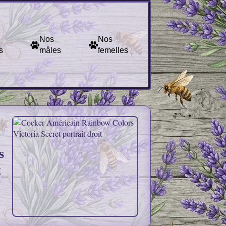
Nos
Nos
s
mâles
femelles
Colors Victoria Sec
s
t