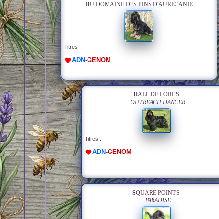
DU DOMAINE DES PINS D'AURECANIE
Titres :
ADN
-
GENOM
HALL OF LORDS
OUTREACH DANCER
Titres :
ADN
-
GENOM
SQUARE POINT'S
PARADISE