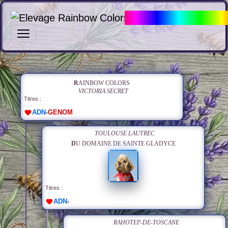
Elevage Rainbow Col
Pedigree Victoria – Rainb
RAINBOW COLORS
VICTORIA SECRET
Titres :
ADN
-
GENOM
TOULOUSE LAUTREC
DU DOMAINE DE SAINTE GLADYCE
Titres :
ADN
-
RAHOTEP-DE-TOSCANE