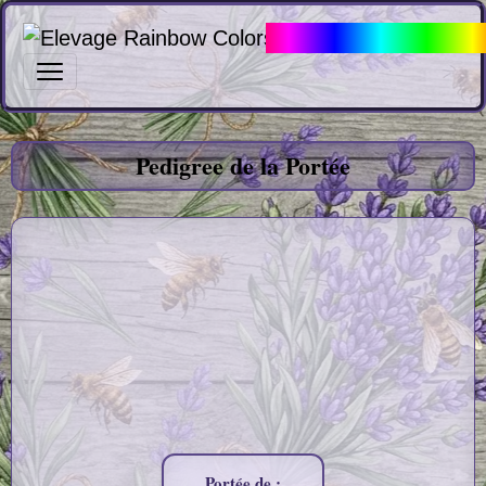
Elevage Rainbow Col
Pedigree Portée Cocker Am
Pedigree de la Portée
Portée de :