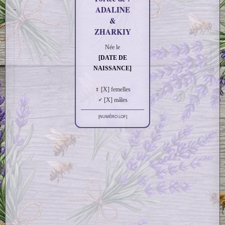
ADALINE
&
ZHARKIY
Née le
MÈ
RA
[DATE DE
AD
NAISSANCE]
A
♀ [X] femelles
♂ [X] mâles
[NUMÉRO LOF]