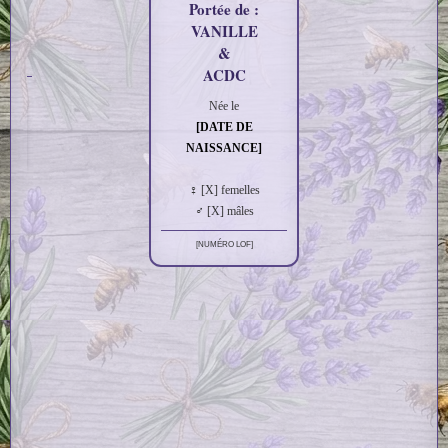
Portée de :
VANILLE
&
ACDC
MÈ
Née le
VA
[DATE DE
OF
S
DR
NAISSANCE]
A
♀ [X] femelles
♂ [X] mâles
[NUMÉRO LOF]